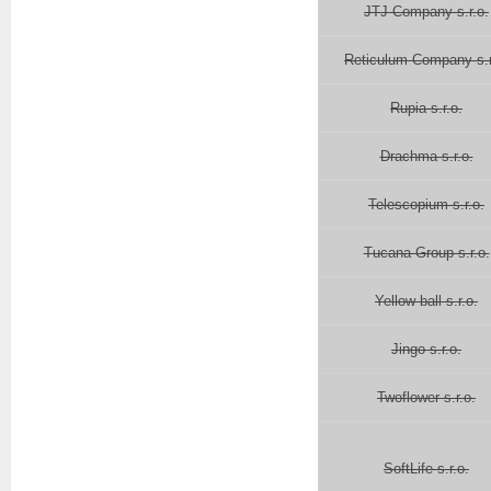
JTJ Company s.r.o.
Reticulum Company s.r
Rupia s.r.o.
Drachma s.r.o.
Telescopium s.r.o.
Tucana Group s.r.o.
Yellow ball s.r.o.
Jingo s.r.o.
Twoflower s.r.o.
SoftLife s.r.o.