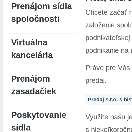
Prenájom sídla
Chcete začať r
spoločnosti
založenie spol
podnikateľskej 
Virtuálna
podnikanie na 
kancelária
Práve pre Vás 
Prenájom
predaj.
zasadačiek
Predaj s.r.o. s hi
Poskytovanie
Využite našu j
sídla
s niekoľkoročno