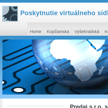
Poskytnutie virtuálneho síd
Home
Kopčianska
Vyšehradská
K
Predaj s.r.o. 