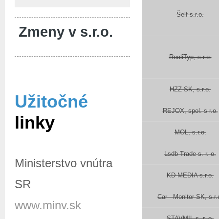
Šelf s.r.o.
Zmeny v s.r.o.
RealiTyp, s.r.o.
HZZ SK, s.r.o.
Užitočné
REJOX, spol. s r.o.
linky
MOL, s.r.o.
Lsdb Trade s. r. o.
Ministerstvo vnútra
KD MEDIA s.r.o.
SR
Car - Monitor SK, s.r.
www.minv.sk
STAVMIL s. r. o.