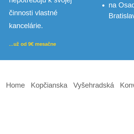
na Osadn
činnosti vlastné
Bratisla
kancelárie.
...už od 9€ mesačne
Home
Kopčianska
Vyšehradská
Kon