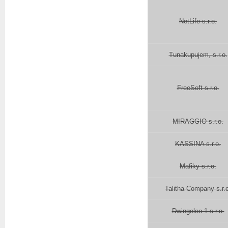
NetLife s.r.o.
Tunakupujem, s.r.o.
FreeSoft s.r.o.
MIRAGGIO s.r.o.
KASSINA s.r.o.
Mafiky s.r.o.
Talitha Company s.r.
Dwingeloo 1 s.r.o.