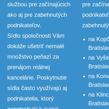
službou pre začínajúcich
pre začína
ako aj pre zabehnutých
podnikateľ
podnikateľov.
zabehnutý
Sídlo spoločnosti Vám
na Kopči
dokáže ušetriť nemalé
Bratisla
množstvo peňazí za
na Vyšeh
Bratisla
prenájom reálnej
na Konve
kancelárie. Poskytnutie
Bratisla
sídla často využívajú aj
na Klinc
podnikatelia, ktorý
Bratisla
nepotrebujú k svojej