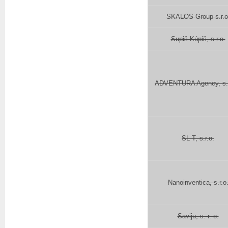
SKALOS Group s.r.o
Supiš Kúpiš, s.r.o.
ADVENTURA Agency, s. r
SL-T, s.r.o.
Nanoinventica, s.r.o
Saviju, s. r. o.