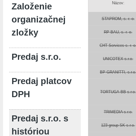
Názov:
Založenie
organizačnej
STAPROM, s. r. o.
zložky
RP BAU, s. r. o.
CHT Services s. r. o
Predaj s.r.o.
UNICOTEX s.r.o.
BP-GRANITTI, s.r.o
Predaj platcov
DPH
TORTUGA-BB s.r.o.
TRIMEDIA s.r.o.
Predaj s.r.o. s
123 group SK s.r.o.
históriou