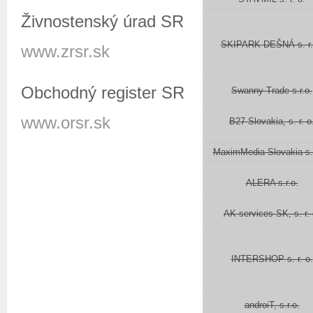
Živnostenský úrad SR
SKIPARK DEŠNÁ s. r.
www.zrsr.sk
Obchodný register SR
Swanny Trade s.r.o.
www.orsr.sk
B27 Slovakia, s. r. o
MaximMedia Slovakia s. 
ALERA s.r.o.
AK services SK, s. r. 
INTERSHOP s. r. o.
androiT, s.r.o.