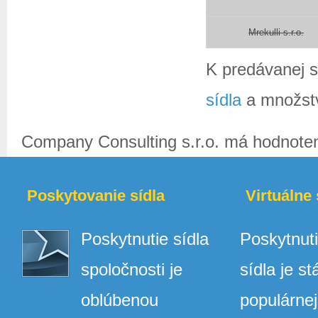
Mrekulli s.r.o.
K predávanej 
sídla
a množstv
Company Consulting s.r.o.
má hodnote
Poskytovanie sídla
Virtuálne 
Poskytnutie sídla
Poskytnuti
spoločnosti je
sídla je st
oblúbenou
populárne