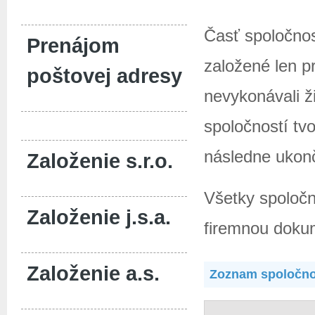
Časť spoločnos
Prenájom
založené len pr
poštovej adresy
nevykonávali ž
spoločností tvo
následne ukonči
Založenie s.r.o.
Všetky spoločn
Založenie j.s.a.
firemnou doku
Založenie a.s.
Zoznam spoločnos